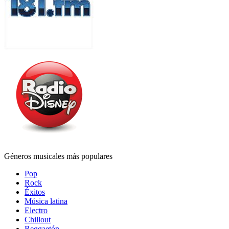
Géneros musicales más populares
Pop
Rock
Éxitos
Música latina
Electro
Chillout
Reggaetón