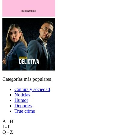
Categorías más populares
Cultura y sociedad
Noticias
Humor
Deportes
True crime
A - H
I - P
Q - Z