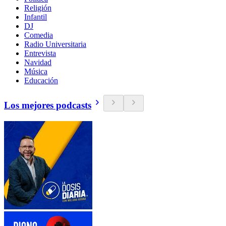
Religión
Infantil
DJ
Comedia
Radio Universitaria
Entrevista
Navidad
Música
Educación
Los mejores podcasts