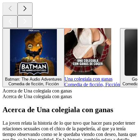
Una colegiala con ganas
Batman: The Audio Adventures
Godi
Comedia de ficción, Ficción
Comedia d
Comedia de ficción, Ficción
Acerca de Una colegiala con ganas
Acerca de Una colegiala con ganas
Acerca de Una colegiala con ganas
La joven relata la historia de lo que tuvo que hacer para poder tener
relaciones sexuales con el chico de la papelería, al que ya tenía
tiempo observando como se le quedaba viendo con deseo, hasta que
por fin, se le hizo realidad. En la historia, también relata a detalle