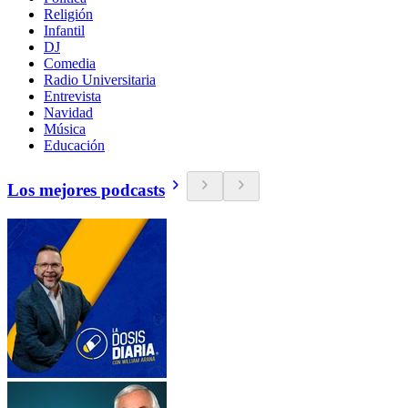
Religión
Infantil
DJ
Comedia
Radio Universitaria
Entrevista
Navidad
Música
Educación
Los mejores podcasts