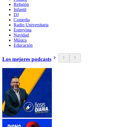
Religión
Infantil
DJ
Comedia
Radio Universitaria
Entrevista
Navidad
Música
Educación
Los mejores podcasts