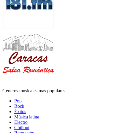
Géneros musicales más populares
Pop
Rock
Éxitos
Música latina
Electro
Chillout
Reggaetón