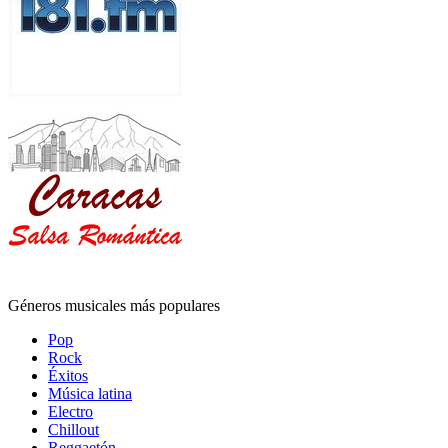
Géneros musicales más populares
Pop
Rock
Éxitos
Música latina
Electro
Chillout
Reggaetón