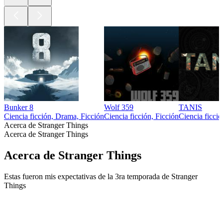
Bunker 8
Wolf 359
TANIS
Ciencia ficción, Drama, Ficción
Ciencia ficción, Ficción
Ciencia ficció
Acerca de Stranger Things
Acerca de Stranger Things
Acerca de Stranger Things
Estas fueron mis expectativas de la 3ra temporada de Stranger
Things
Sitio web del podcast