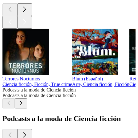
Terrores Nocturnos
Blum (Español)
Ret
Ciencia ficción, Ficción, True crime
Arte, Ciencia ficción, Ficción
Cien
Podcasts a la moda de Ciencia ficción
Podcasts a la moda de Ciencia ficción
Podcasts a la moda de Ciencia ficción