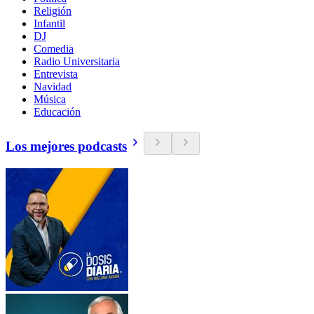
Religión
Infantil
DJ
Comedia
Radio Universitaria
Entrevista
Navidad
Música
Educación
Los mejores podcasts