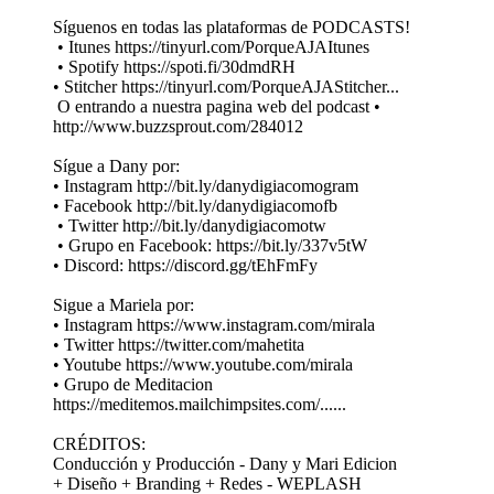
Síguenos en todas las plataformas de PODCASTS!
• Itunes https://tinyurl.com/PorqueAJAItunes
• Spotify https://spoti.fi/30dmdRH
• Stitcher https://tinyurl.com/PorqueAJAStitcher...
O entrando a nuestra pagina web del podcast •
http://www.buzzsprout.com/284012
Sígue a Dany por:
• Instagram http://bit.ly/danydigiacomogram
• Facebook http://bit.ly/danydigiacomofb
• Twitter http://bit.ly/danydigiacomotw
• Grupo en Facebook: https://bit.ly/337v5tW
• Discord: https://discord.gg/tEhFmFy
Sigue a Mariela por:
• Instagram https://www.instagram.com/mirala
• Twitter https://twitter.com/mahetita
• Youtube https://www.youtube.com/mirala
• Grupo de Meditacion
https://meditemos.mailchimpsites.com/......
CRÉDITOS:
Conducción y Producción - Dany y Mari Edicion
+ Diseño + Branding + Redes - WEPLASH