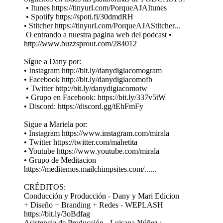
• Itunes https://tinyurl.com/PorqueAJAItunes
• Spotify https://spoti.fi/30dmdRH
• Stitcher https://tinyurl.com/PorqueAJAStitcher...
O entrando a nuestra pagina web del podcast •
http://www.buzzsprout.com/284012
Sígue a Dany por:
• Instagram http://bit.ly/danydigiacomogram
• Facebook http://bit.ly/danydigiacomofb
• Twitter http://bit.ly/danydigiacomotw
• Grupo en Facebook: https://bit.ly/337v5tW
• Discord: https://discord.gg/tEhFmFy
Sigue a Mariela por:
• Instagram https://www.instagram.com/mirala
• Twitter https://twitter.com/mahetita
• Youtube https://www.youtube.com/mirala
• Grupo de Meditacion
https://meditemos.mailchimpsites.com/......
CRÉDITOS:
Conducción y Producción - Dany y Mari Edicion
+ Diseño + Branding + Redes - WEPLASH
https://bit.ly/3oBdfag
Asistencia de Producción - Luisana Núñez :