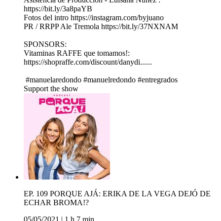
https://bit.ly/3a8paYB
Fotos del intro https://instagram.com/byjuano
PR / RRPP Ale Tremola https://bit.ly/37NXNAM
SPONSORS:
Vitaminas RAFFE que tomamos!:
https://shopraffe.com/discount/danydi......
#manuelaredondo #manuelredondo #entregrados
Support the show
EP. 109 PORQUE AJÁ: ERIKA DE LA VEGA DEJÓ DE
ECHAR BROMA!?
05/05/2021
|
1 h 7 min