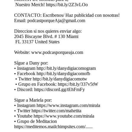
Nuestro Merch! https://bit.ly/2Z3vLOo
CONTACTO: Escribenos/ Haz publicidad con nosotras!
Email: podcastporqueAja@gmail.com
Direccion si nos quieres enviar algo:
2045 Biscayne Blvd. # 130 Miami
FL 33137 United States
Website: www.podcasporqueaja.com
Sígue a Dany por:
• Instagram http://bit.ly/danydigiacomogram
• Facebook http://bit.ly/danydigiacomofb
• Twitter http://bit.ly/danydigiacomotw
• Grupo en Facebook: https://bit.ly/337v5tW
• Discord: https://discord.gg/tEhFmFy
Sigue a Mariela por:
• Instagram https://www.instagram.com/mirala
• Twitter https://twitter.com/mahetita
• Youtube https://www.youtube.com/mirala
• Grupo de Meditacion
https://meditemos.mailchimpsites.com/......