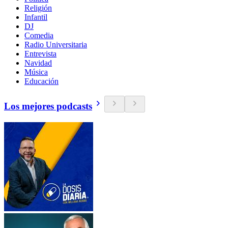
Religión
Infantil
DJ
Comedia
Radio Universitaria
Entrevista
Navidad
Música
Educación
Los mejores podcasts