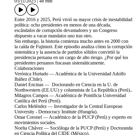
05/11/2025
|
48 min
Entre 2016 y 2025, Perú vivió su mayor crisis de inestabilidad
política: ocho presidentes en menos de una década,
escándalos de corrupción devastadores y un Congreso
dispuesto a vacar mandatos uno tras otro.
Sin embargo, la historia comienza mucho antes en 2000 con
la caída de Fujimori. Este episodio analiza cómo la corrupción
sistemática y la ausencia de partidos sólidos convirtió la
presidencia peruana en un cargo de alto riesgo. ¿Por qué los
presidentes peruanos fracasan sistemáticamente.
Colaboraciones
Verónica Hurtado — Académica de la Universidad Adolfo
Ibáñez (Chile).​
Daniel Encinas — Doctorando en Ciencia en la U. de
Northwestern (EE.UU) y columnista de La República (Perú)..
Milagros Campos — Académica de Pontificia Universidad
Católica del Perú (Perú).​
Carlos Meléndez — Investigador de la Central European
University - Democracy Institute (Hungría).​
Omar Coronel — Académico de la PUCP (Perú) y experto en
movimientos sociales.​
Noelia Chávez — Socióloga de la PUCP (Perú) y Doctoranda
en Ciencia Política del CIDE (México).