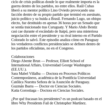
ciclo de crisis políticas donde lo que realmente importa es la
guerra dentro de los partidos, no entre ellos. Raúl Cubas
liberó a su mentor político Lino Oviedo provocando una
facción dentro de su propio partido que terminó en asesinato,
juicio político y su huida a Brasil. Fernando Lugo, un obispo
electo, fue destituido en apenas 36 horas por un Senado que
se sentía traicionado tras Curuguaty. Y Mario Abdo Bentiz
casi cae durante el escándalo de Itaipú, pero una misteriosa
negociación entre el presidente y su rival interno en el Partido
Colorado lo salvó. Este episodio analiza cómo en Paraguay
los verdaderos conflictos presidenciales se definen dentro de
los partidos oficialistas, no en el Congreso.
Colaboraciones
Diego Abente Brun — Profesor, Elliott School of
International Affairs, Universidad George Washington
(EE.UU.).​
Sara Mabel Villalba — Doctora en Procesos Políticos
Contemporáneos, académica de la Pontificia Universidad
Católica Nuestra Señora de la Asunción de Paraguay.​
Guzmán Ibarra — Doctor en Ciencias Sociales.​
Katia Gorostiaga – Doctora en Ciencias Sociales.
¿Por qué fracasan los presidentes? es un podcast basado en el
libro Why Presidents Fail de Christopher Martínez.