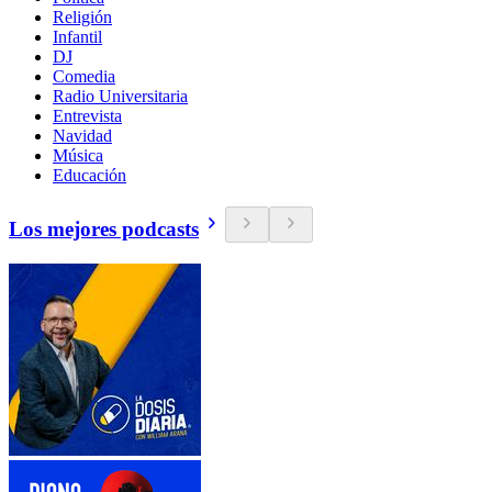
Religión
Infantil
DJ
Comedia
Radio Universitaria
Entrevista
Navidad
Música
Educación
Los mejores podcasts