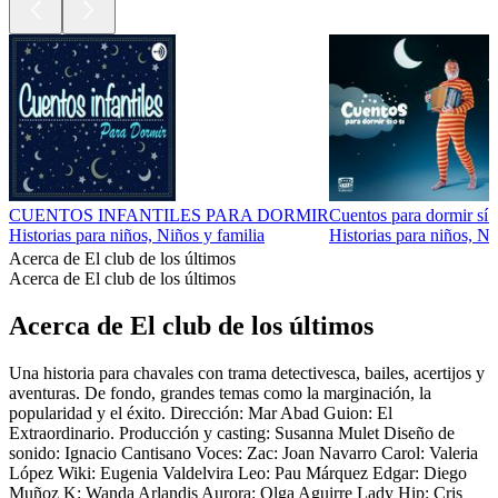
CUENTOS INFANTILES PARA DORMIR
Cuentos para dormir sí o
Historias para niños, Niños y familia
Historias para niños, Ni
Acerca de El club de los últimos
Acerca de El club de los últimos
Acerca de El club de los últimos
Una historia para chavales con trama detectivesca, bailes, acertijos y
aventuras. De fondo, grandes temas como la marginación, la
popularidad y el éxito. Dirección: Mar Abad Guion: El
Extraordinario. Producción y casting: Susanna Mulet Diseño de
sonido: Ignacio Cantisano Voces: Zac: Joan Navarro Carol: Valeria
López Wiki: Eugenia Valdelvira Leo: Pau Márquez Edgar: Diego
Muñoz K: Wanda Arlandis Aurora: Olga Aguirre Lady Hip: Cris