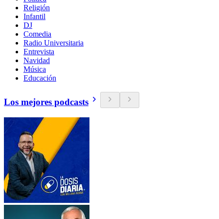
Religión
Infantil
DJ
Comedia
Radio Universitaria
Entrevista
Navidad
Música
Educación
Los mejores podcasts