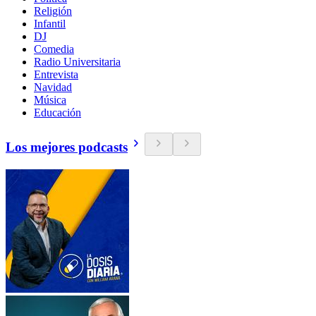
Religión
Infantil
DJ
Comedia
Radio Universitaria
Entrevista
Navidad
Música
Educación
Los mejores podcasts