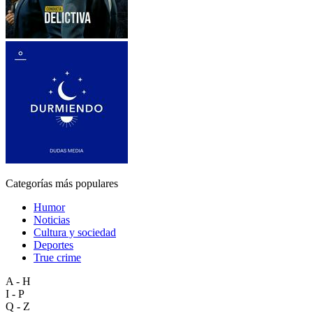
Categorías más populares
Humor
Noticias
Cultura y sociedad
Deportes
True crime
A - H
I - P
Q - Z