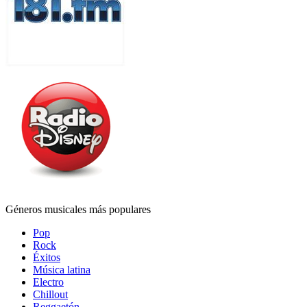
Géneros musicales más populares
Pop
Rock
Éxitos
Música latina
Electro
Chillout
Reggaetón