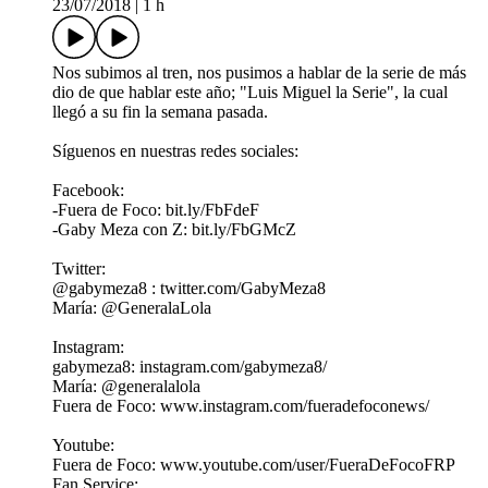
23/07/2018
|
1 h
Nos subimos al tren, nos pusimos a hablar de la serie de más
dio de que hablar este año; "Luis Miguel la Serie", la cual
llegó a su fin la semana pasada.
Síguenos en nuestras redes sociales:
Facebook:
-Fuera de Foco: bit.ly/FbFdeF
-Gaby Meza con Z: bit.ly/FbGMcZ
Twitter:
@gabymeza8 : twitter.com/GabyMeza8
María: @GeneralaLola
Instagram:
gabymeza8: instagram.com/gabymeza8/
María: @generalalola
Fuera de Foco: www.instagram.com/fueradefoconews/
Youtube:
Fuera de Foco: www.youtube.com/user/FueraDeFocoFRP
Fan Service: