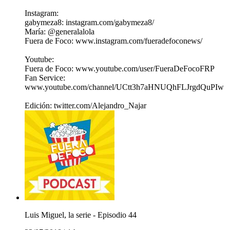
Instagram:
gabymeza8: instagram.com/gabymeza8/
María: @generalalola
Fuera de Foco: www.instagram.com/fueradefoconews/
Youtube:
Fuera de Foco: www.youtube.com/user/FueraDeFocoFRP
Fan Service:
www.youtube.com/channel/UCtt3h7aHNUQhFLJrgdQuPIw
Edición: twitter.com/Alejandro_Najar
Luis Miguel, la serie - Episodio 44