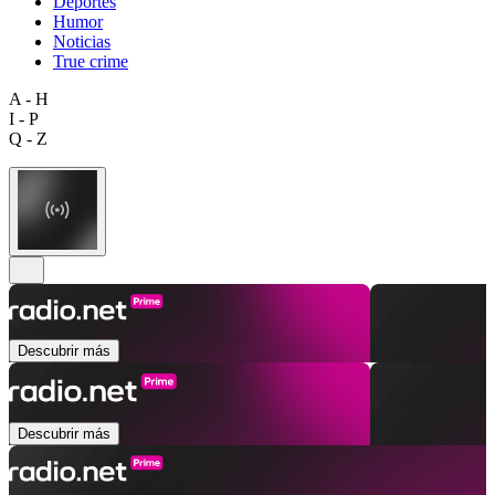
Deportes
Humor
Noticias
True crime
A - H
I - P
Q - Z
Descubrir más
Descubrir más