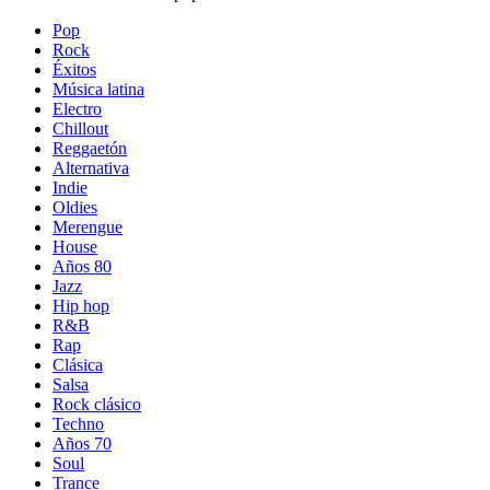
Pop
Rock
Éxitos
Música latina
Electro
Chillout
Reggaetón
Alternativa
Indie
Oldies
Merengue
House
Años 80
Jazz
Hip hop
R&B
Rap
Clásica
Salsa
Rock clásico
Techno
Años 70
Soul
Trance