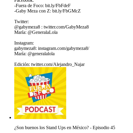
Facebook:
-Fuera de Foco: bit.ly/FbFdeF
-Gaby Meza con Z: bit.ly/FbGMcZ
Twitter:
@gabymeza8 : twitter.com/GabyMeza8
María: @GeneralaLola
Instagram:
gabymeza8: instagram.com/gabymeza8/
María: @generalalola
Edición: twitter.com/Alejandro_Najar
¿Son buenos los Stand Ups en México? - Episodio 45