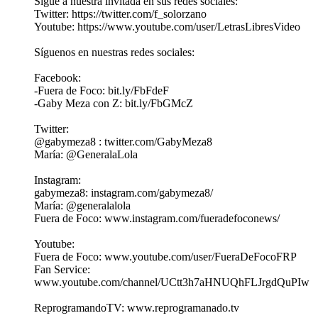
Sigue a nuestra invitada en sus redes sociales:
Twitter: https://twitter.com/f_solorzano
Youtube: https://www.youtube.com/user/LetrasLibresVideo
Síguenos en nuestras redes sociales:
Facebook:
-Fuera de Foco: bit.ly/FbFdeF
-Gaby Meza con Z: bit.ly/FbGMcZ
Twitter:
@gabymeza8 : twitter.com/GabyMeza8
María: @GeneralaLola
Instagram:
gabymeza8: instagram.com/gabymeza8/
María: @generalalola
Fuera de Foco: www.instagram.com/fueradefoconews/
Youtube:
Fuera de Foco: www.youtube.com/user/FueraDeFocoFRP
Fan Service:
www.youtube.com/channel/UCtt3h7aHNUQhFLJrgdQuPIw
ReprogramandoTV: www.reprogramanado.tv