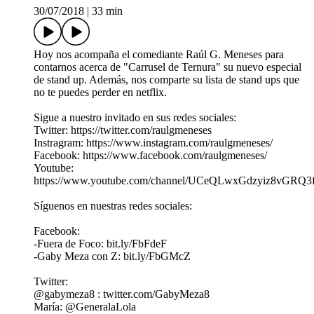
30/07/2018
|
33 min
Hoy nos acompaña el comediante Raúl G. Meneses para
contarnos acerca de "Carrusel de Ternura" su nuevo especial
de stand up. Además, nos comparte su lista de stand ups que
no te puedes perder en netflix.
Sigue a nuestro invitado en sus redes sociales:
Twitter: https://twitter.com/raulgmeneses
Instragram: https://www.instagram.com/raulgmeneses/
Facebook: https://www.facebook.com/raulgmeneses/
Youtube:
https://www.youtube.com/channel/UCeQLwxGdzyiz8vGRQ
Síguenos en nuestras redes sociales:
Facebook:
-Fuera de Foco: bit.ly/FbFdeF
-Gaby Meza con Z: bit.ly/FbGMcZ
Twitter:
@gabymeza8 : twitter.com/GabyMeza8
María: @GeneralaLola