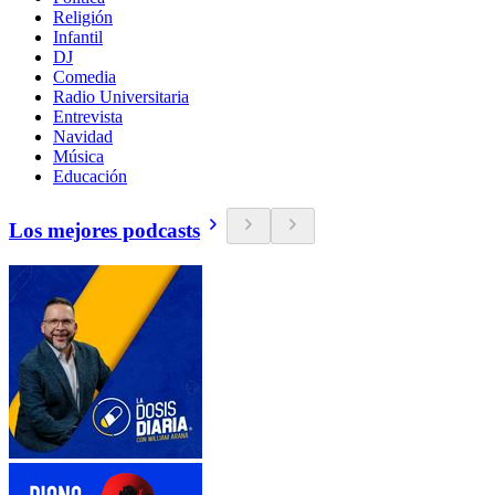
Religión
Infantil
DJ
Comedia
Radio Universitaria
Entrevista
Navidad
Música
Educación
Los mejores podcasts