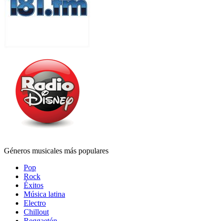
Géneros musicales más populares
Pop
Rock
Éxitos
Música latina
Electro
Chillout
Reggaetón