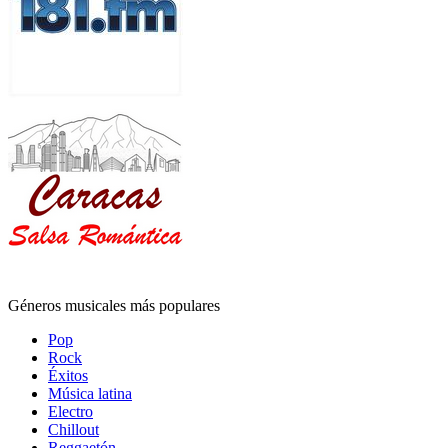
Géneros musicales más populares
Pop
Rock
Éxitos
Música latina
Electro
Chillout
Reggaetón