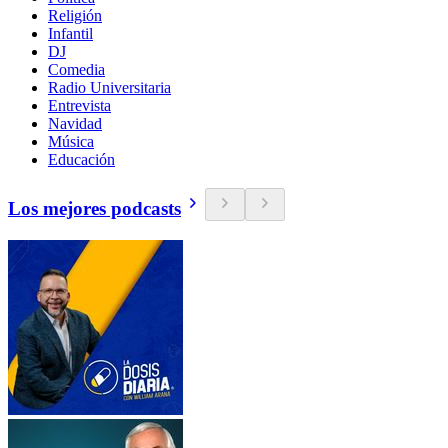
Religión
Infantil
DJ
Comedia
Radio Universitaria
Entrevista
Navidad
Música
Educación
Los mejores podcasts