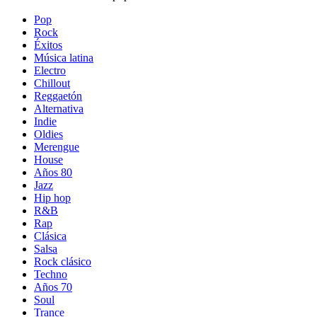
Pop
Rock
Éxitos
Música latina
Electro
Chillout
Reggaetón
Alternativa
Indie
Oldies
Merengue
House
Años 80
Jazz
Hip hop
R&B
Rap
Clásica
Salsa
Rock clásico
Techno
Años 70
Soul
Trance