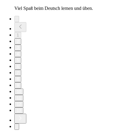
deutschtraining.org/podcast
Auf deutschtraining.org findest du viele Möglichkeiten und
Materialien zum Deutsch lernen. Schau mal vorbei, es ist
bestimmt etwas für dich dabei.
Viel Spaß beim Deutsch lernen und üben.
Politik | Deutsch-Training-Podcast #59
21/02/2025
|
11 min
In dieser Folge des Deutsch-Training-Podcasts spricht Robert
über das Thema Politik. Po-li-tik.