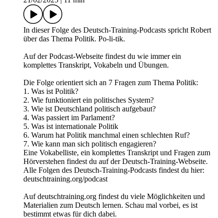
In dieser Folge des Deutsch-Training-Podcasts spricht Robert
über das Thema Sport.
Auf der Podcast-Webseite findest du wie immer ein
komplettes Transkript, Vokabeln und Übungen.
Die Folge orientiert sich an 8 Fragen zum Thema Sport:
Was ist Sport?
Welche Sportarten gibt es?
Warum treiben Menschen Sport?
Wie sieht eine typische Trainingseinheit aus?
Wie kann man die Motivation für regelmäßigen Sport
aufrechterhalten?
Sport als Wirtschaftsfaktor: Welche Rolle spielen Profisport,
Clubs und Großveranstaltungen?
Was ist der Unterschied zwischen Breitensport und
Spitzensport?
Wie hat sich der Sport im Laufe der Geschichte entwickelt?
Eine Vokabelliste, ein komplettes Transkript und Fragen zum
Hörverstehen findest du auf der Deutsch-Training-Webseite.
Alle Folgen des Deutsch-Training-Podcasts findest du hier: