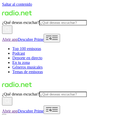
Saltar al contenido
¿Qué deseas escuchar?
Abrir app
Descubre Prime
Top 100 emisoras
Podcast
Deporte en directo
En tu zona
Géneros musicales
Temas de emisoras
¿Qué deseas escuchar?
Abrir app
Descubre Prime