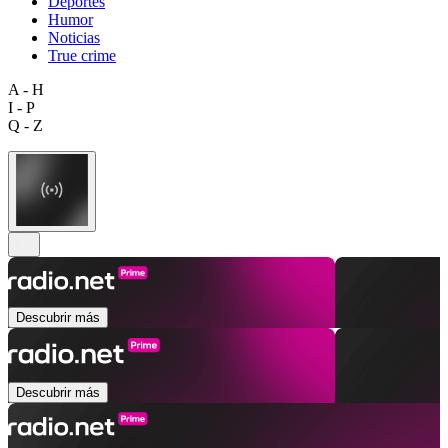
Deportes
Humor
Noticias
True crime
A - H
I - P
Q - Z
Descubrir más
Descubrir más