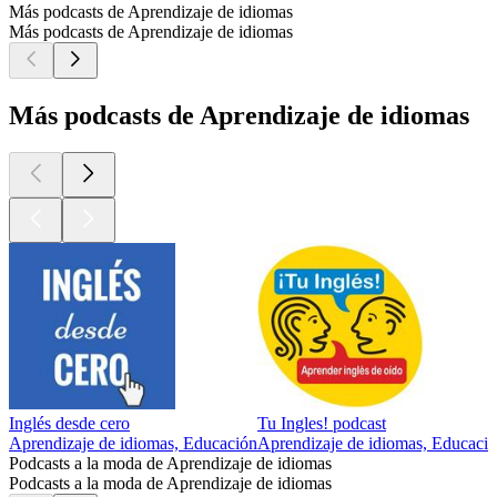
Auf der Podcast-Webseite findest du wie immer ein
komplettes Transkript, Vokabeln und Übungen.
Die Folge orientiert sich an 7 Fragen zum Thema Politik:
1. Was ist Politik?
2. Wie funktioniert ein politisches System?
3. Wie ist Deutschland politisch aufgebaut?
4. Was passiert im Parlament?
5. Was ist internationale Politik
6. Warum hat Politik manchmal einen schlechten Ruf?
7. Wie kann man sich politisch engagieren?
Eine Vokabelliste, ein komplettes Transkript und Fragen zum
Hörverstehen findest du auf der Deutsch-Training-Webseite.
Alle Folgen des Deutsch-Training-Podcasts findest du hier:
deutschtraining.org/podcast
Auf deutschtraining.org findest du viele Möglichkeiten und
Materialien zum Deutsch lernen. Schau mal vorbei, es ist
bestimmt etwas für dich dabei.
Viel Spaß beim Deutsch lernen und üben.