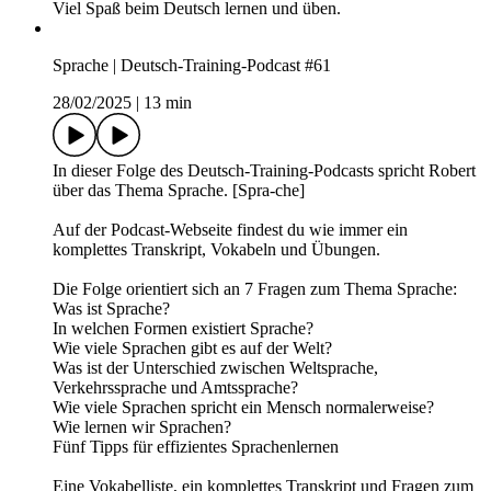
Heimatgefühl?
9. Gibt es auch „digitale Heimat" oder „virtuelle Heimat"?
10. Was hat Heimat mit Identität zu tun?
11. Welche Bedeutung hat Heimat in einer globalisierten
Welt?
12. Was ist eine „Wahlheimat"?
Beantworte folgende Frage: Was ist deine Wahlheimat? Geh
auf deutschtraining.org und schreibe deine Antwort in die
Kommentare. Dort findest du auch eine Vokabelliste, ein
komplettes Transkript, Fragen zum Hörverstehen und
Übungen.
Alle Folgen des Deutsch-Training-Podcasts findest du hier:
deutschtraining.org/podcast
Auf deutschtraining.org findest du viele Möglichkeiten und
Materialien zum Deutsch lernen. Schau mal vorbei, es ist
bestimmt etwas für dich dabei.
Viel Spaß beim Deutsch lernen und üben.