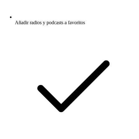
Aprendizaje de idiomas
Educación
Escucha Deutsch Training Podcast, Inglés
desde cero y muchos más podcasts de todo
el mundo con la aplicación de radio.net
Descarga la app gratuita: radio.net