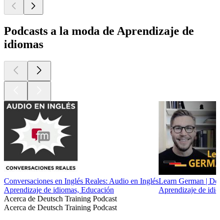
1
2
3
4
5
6
7
8
9
10
11
12
13
Más podcasts de Aprendizaje de idiomas
Más podcasts de Aprendizaje de idiomas