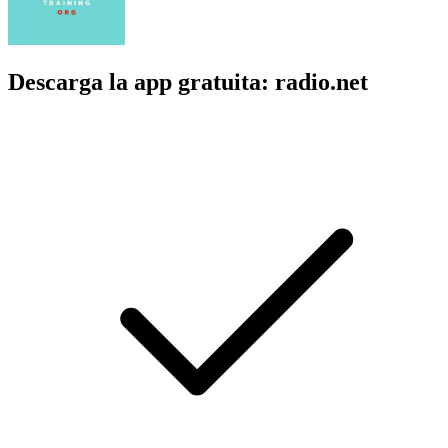
mit Wortschatz, Grammatik und Aussprache. Zu jeder Folge gibt es
Übungen und ein Transkript, damit du deine Deutschkenntnisse
effizient und in deinem eigenen Tempo verbessern kannst.LEARN
GERMAN:Do you lean German? In our Learn-German-Podcast we
bring you a new topic with vocabulary, grammar and pronunciation
every week. There are exercises and transcript available for every
episode so you can learn German efficiently and at your own
pace.DEINE / YOUR HOSTSAbri und Robert | deutschtraining.org
Sitio web del podcast