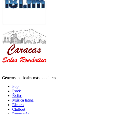
Géneros musicales más populares
Pop
Rock
Éxitos
Música latina
Electro
Chillout
Reggaetón