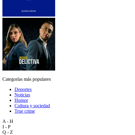
Categorías más populares
Deportes
Noticias
Humor
Cultura y sociedad
True crime
A - H
I - P
Q - Z