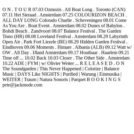
O N . T O U R 07.03 Ozmozis . All Boat Long . Toronto (CAN)
07.11 Het Sieraad . Amsterdam 07.25 COLOURIZON BEACH .
ALL DAY LONG Colorado Charlie . Scheveningen 08.01 Come
As You Are . Boat Event . Amsterdam 08.02 Dunes of Babylon .
Bohdi Beach . Zandvoort 08.07 Balance Festival . The Garden
Tisno (HR) 08.08 Loveland Festival . Amsterdam 08.29 Labyrinth
Open Air . Park Fort Liezele (BE) 08.29 Hidden Garden Festival .
Eindhoven 09.06 Moments . Himare . Albania (ALB) 09.12 Watt w/
OW . All Day . IJland Amsterdam 09.17 Houtbaar . Haarlem 09.21
Time off ... 10.02 Back 10.03 Closer . The Other Side . Amsterdam
10.22 ADE | FYM | w/ Olivier Weiter ... R E L E A S E D . O N
The Soundgarden | This Never Happened | Colorize | Balance
Music | DAYS Like NIGHTS | Purified | Warung | Einmusika |
WEITER | Traum | Natura Sonoris | Parquet B O O K I N G S
pete@jackmode.com
Sitio web del podcast