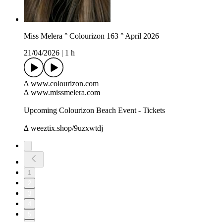
Miss Melera ° Colourizon 163 ° April 2026
21/04/2026
|
1 h
∆ www.colourizon.com
∆ www.missmelera.com
Upcoming Colourizon Beach Event - Tickets
∆ weeztix.shop/9uzxwtdj
1
2
3
4
5