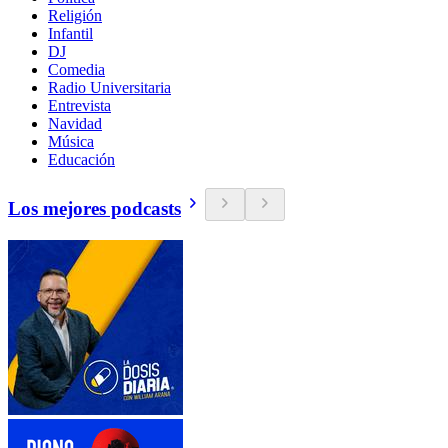
Religión
Infantil
DJ
Comedia
Radio Universitaria
Entrevista
Navidad
Música
Educación
Los mejores podcasts