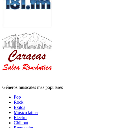
Géneros musicales más populares
Pop
Rock
Éxitos
Música latina
Electro
Chillout
Reggaetón