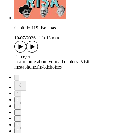
Capítulo 119: Botanas
10/07/2026
|
1 h 13 min
El mejor
Learn more about your ad choices. Visit
megaphone.fm/adchoices
1
2
3
4
5
6
7