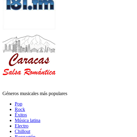
Géneros musicales más populares
Pop
Rock
Éxitos
Música latina
Electro
Chillout
Reggaetón