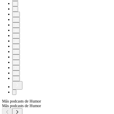
8
9
10
11
15
16
17
18
19
20
21
22
23
24
25
Más podcasts de Humor
Más podcasts de Humor