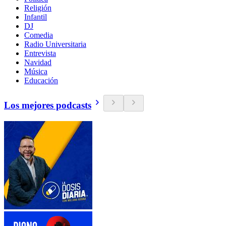
Religión
Infantil
DJ
Comedia
Radio Universitaria
Entrevista
Navidad
Música
Educación
Los mejores podcasts