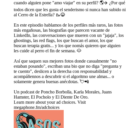
cuando alguien pone "amo viajar" en su perfil? 🌎✈️ ¿Por qué
todos dicen que les gusta el senderismo si nunca han subido ni
al Cerro de la Estrella? 🥾😂
En este episodio hablamos de los perfiles más raros, las fotos
más engañosas, las biografías que parecen vacante de
LinkedIn, las conversaciones que mueren con un "jajaja", los
ghostings, las red flags, los que buscan el amor, los que
buscan terapia gratis... y los que nomás quieren que alguien
les cuide al perro el fin de semana. 🐶
Así que saquen sus mejores fotos donde casualmente "no
estaban posando", escriban una bio que no diga "pregunta y
te cuento", deslicen a la derecha con responsabilidad y
acompáñennos a descubrir si el algoritmo une almas... o
solamente genera buenas anécdotas. 💘📲
Un podcast de Poncho Borbolla, Karla Morales, Juans
Hamster, El Pocholo y El Diente De Oro.
Learn more about your ad choices. Visit
megaphone.fm/adchoices