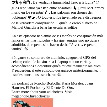
👽🦎🛸🤖👺 ¿De verdad la humanidad llegó a la Luna? 🌕
¿Los reptilianos ya están entre nosotros? 🦎 ¿Paul McCartney
murió en los sesenta? 🎸 ¿Las palomas son drones del
gobierno? 🐦📡 ¿O todo esto fue inventado para distraernos
de la verdadera conspiración… quién le eseñó al nieto de
Maribel Guardia a bajar las escaleras solito?
En este episodio hablamos de las teorías de conspiración más
famosas, las más ridículas y las que, aunque uno no quiera
admitirlo, de repente sí te hacen decir: “A ver… espérate
tantito”. 🤨
Pónganse su sombrero de aluminio, apaguen el GPS del
celular, cúbranle la cámara a la laptop con un curita y
acompáñennos a descubrir quién mueve realmente los hilos…
Y recuerden: si este episodio desaparece misteriosamente…
ustedes nunca nos escucharon 🤫
Un podcast de Poncho Borbolla, Karla Morales, Juans
Hamster, El Pocholo y El Diente De Oro.
Learn more about your ad choices. Visit
megaphone.fm/adchoices