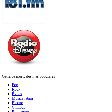
Géneros musicales más populares
Pop
Rock
Éxitos
Música latina
Electro
Chillout
Reggaetón