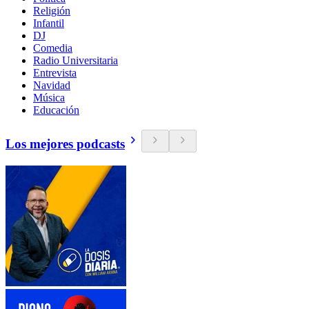
Religión
Infantil
DJ
Comedia
Radio Universitaria
Entrevista
Navidad
Música
Educación
Los mejores podcasts