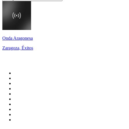
Onda Aragonesa
Zaragoza, Éxitos
Top 100 en
radio.net
1
.
Gay FM
2
.
Blu Radio
3
.
Caracol Radio
4
.
SALSA LA SALSERA
5
.
La FM Medellín
6
.
90s90s DANCE RADIO
7
.
Capital Salsa
8
.
Radioaktiva
9
.
Caracas. Salsa Romántica
10
.
Radio Disney México