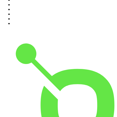
6
.
Durmiendo
7
.
Despertando
8
.
BBVA Aprendemos juntos
9
.
Se Regalan Dudas
10
.
Conducta Delictiva