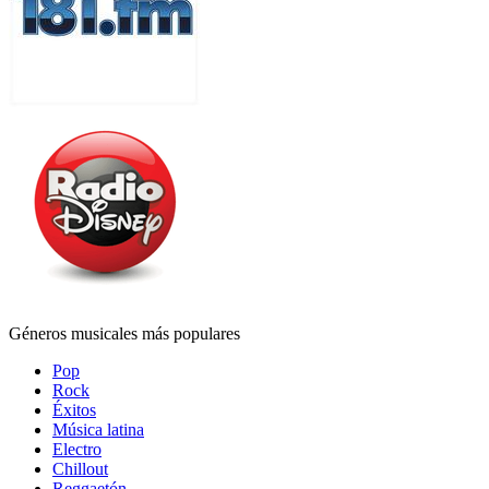
Géneros musicales más populares
Pop
Rock
Éxitos
Música latina
Electro
Chillout
Reggaetón