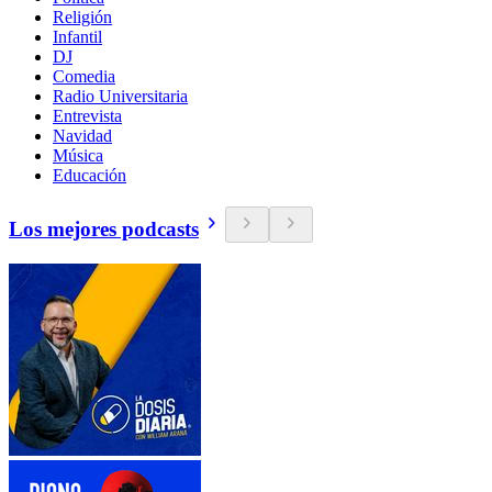
Religión
Infantil
DJ
Comedia
Radio Universitaria
Entrevista
Navidad
Música
Educación
Los mejores podcasts