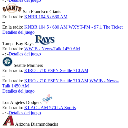
-
:
-
Detalles del juego
San Francisco Giants
En la radio:
KNBR 104.5 / 680 AM
-
-
En la radio:
KNBR 104.5 / 680 AM
WXYT-FM - 97.1 The Ticket
Detalles del juego
Tampa Bay Rays
En la radio:
WWJB - News-Talk 1450 AM
-
:
-
Detalles del juego
Seattle Mariners
En la radio:
KIRO - 710 ESPN Seattle 710 AM
-
-
En la radio:
KIRO - 710 ESPN Seattle 710 AM
WWJB - News-
Talk 1450 AM
Detalles del juego
Los Angeles Dodgers
En la radio:
KLAC - AM 570 LA Sports
-
:
-
Detalles del juego
Arizona Diamondbacks