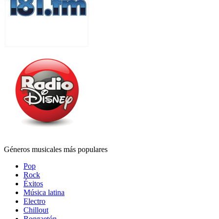
Géneros musicales más populares
Pop
Rock
Éxitos
Música latina
Electro
Chillout
Reggaetón