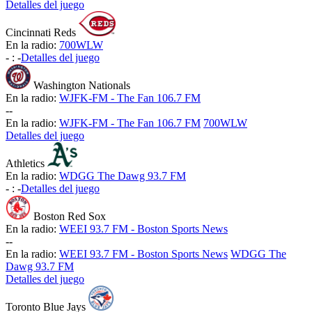
Detalles del juego
Cincinnati Reds
En la radio:
700WLW
-
:
-
Detalles del juego
Washington Nationals
En la radio:
WJFK-FM - The Fan 106.7 FM
-
-
En la radio:
WJFK-FM - The Fan 106.7 FM
700WLW
Detalles del juego
Athletics
En la radio:
WDGG The Dawg 93.7 FM
-
:
-
Detalles del juego
Boston Red Sox
En la radio:
WEEI 93.7 FM - Boston Sports News
-
-
En la radio:
WEEI 93.7 FM - Boston Sports News
WDGG The
Dawg 93.7 FM
Detalles del juego
Toronto Blue Jays