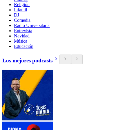
Religión
Infantil
DJ
Comedia
Radio Universitaria
Entrevista
Navidad
Música
Educación
Los mejores podcasts