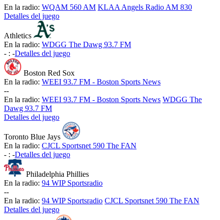
En la radio:
WQAM 560 AM
KLAA Angels Radio AM 830
Detalles del juego
Athletics
En la radio:
WDGG The Dawg 93.7 FM
-
:
-
Detalles del juego
Boston Red Sox
En la radio:
WEEI 93.7 FM - Boston Sports News
-
-
En la radio:
WEEI 93.7 FM - Boston Sports News
WDGG The
Dawg 93.7 FM
Detalles del juego
Toronto Blue Jays
En la radio:
CJCL Sportsnet 590 The FAN
-
:
-
Detalles del juego
Philadelphia Phillies
En la radio:
94 WIP Sportsradio
-
-
En la radio:
94 WIP Sportsradio
CJCL Sportsnet 590 The FAN
Detalles del juego