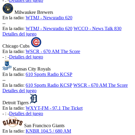
-
:
-
Detalles del juego
Milwaukee Brewers
En la radio:
WTMJ - Newsradio 620
-
-
En la radio:
WTMJ - Newsradio 620
WCCO - News Talk 830
Detalles del juego
Chicago Cubs
En la radio:
WSCR - 670 AM The Score
-
:
-
Detalles del juego
Kansas City Royals
En la radio:
610 Sports Radio KCSP
-
-
En la radio:
610 Sports Radio KCSP
WSCR - 670 AM The Score
Detalles del juego
Detroit Tigers
En la radio:
WXYT-FM - 97.1 The Ticket
-
:
-
Detalles del juego
San Francisco Giants
En la radio:
KNBR 104.5 / 680 AM