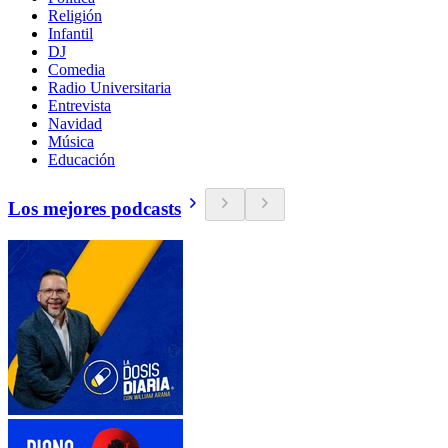
Religión
Infantil
DJ
Comedia
Radio Universitaria
Entrevista
Navidad
Música
Educación
Los mejores podcasts