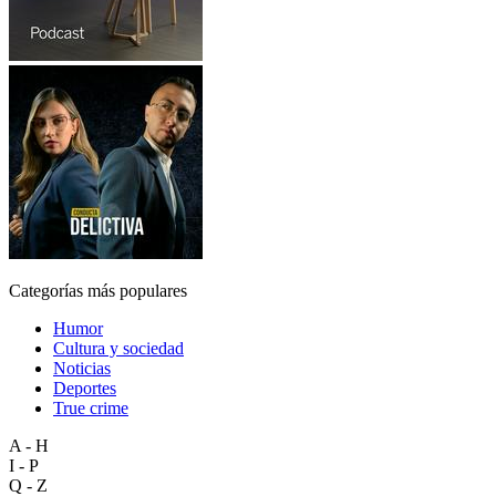
Categorías más populares
Humor
Cultura y sociedad
Noticias
Deportes
True crime
A - H
I - P
Q - Z