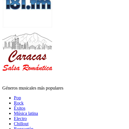
Géneros musicales más populares
Pop
Rock
Éxitos
Música latina
Electro
Chillout
Reggaetón