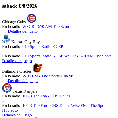
sábado
8/8/2026
Chicago Cubs
En la radio:
WSCR - 670 AM The Score
-
:
-
Detalles del juego
Kansas City Royals
En la radio:
610 Sports Radio KCSP
-
-
En la radio:
610 Sports Radio KCSP
WSCR - 670 AM The Score
Detalles del juego
Baltimore Orioles
En la radio:
WBZFM - The Sports Hub 98.5
-
:
-
Detalles del juego
Texas Rangers
En la radio:
105.3 The Fan - CBS Dallas
-
-
En la radio:
105.3 The Fan - CBS Dallas
WBZFM - The Sports
Hub 98.5
Detalles del juego