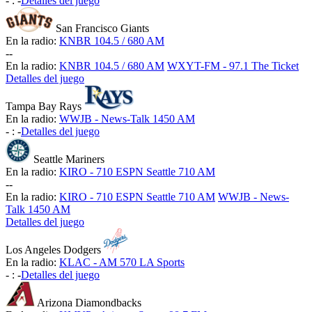
-
:
-
Detalles del juego
San Francisco Giants
En la radio:
KNBR 104.5 / 680 AM
-
-
En la radio:
KNBR 104.5 / 680 AM
WXYT-FM - 97.1 The Ticket
Detalles del juego
Tampa Bay Rays
En la radio:
WWJB - News-Talk 1450 AM
-
:
-
Detalles del juego
Seattle Mariners
En la radio:
KIRO - 710 ESPN Seattle 710 AM
-
-
En la radio:
KIRO - 710 ESPN Seattle 710 AM
WWJB - News-
Talk 1450 AM
Detalles del juego
Los Angeles Dodgers
En la radio:
KLAC - AM 570 LA Sports
-
:
-
Detalles del juego
Arizona Diamondbacks