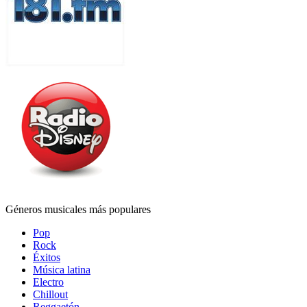
Géneros musicales más populares
Pop
Rock
Éxitos
Música latina
Electro
Chillout
Reggaetón