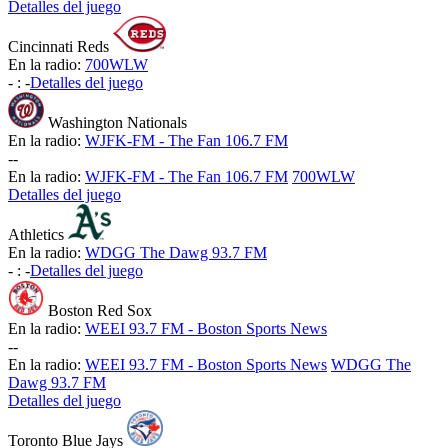
Detalles del juego
Cincinnati Reds
En la radio:
700WLW
-
:
-
Detalles del juego
Washington Nationals
En la radio:
WJFK-FM - The Fan 106.7 FM
-
-
En la radio:
WJFK-FM - The Fan 106.7 FM
700WLW
Detalles del juego
Athletics
En la radio:
WDGG The Dawg 93.7 FM
-
:
-
Detalles del juego
Boston Red Sox
En la radio:
WEEI 93.7 FM - Boston Sports News
-
-
En la radio:
WEEI 93.7 FM - Boston Sports News
WDGG The
Dawg 93.7 FM
Detalles del juego
Toronto Blue Jays