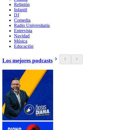
Religión
Infantil
DJ
Comedia
Radio Universitaria
Entrevista
Navidad
Música
Educación
Los mejores podcasts