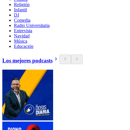
Religión
Infantil
DJ
Comedia
Radio Universitaria
Entrevista
Navidad
Música
Educación
Los mejores podcasts