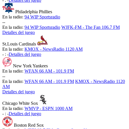
-
:
-
Detalles del juego
Philadelphia Phillies
En la radio:
94 WIP Sportsradio
-
-
En la radio:
94 WIP Sportsradio
WJFK-FM - The Fan 106.7 FM
Detalles del juego
St.Louis Cardinals
En la radio:
KMOX - NewsRadio 1120 AM
-
:
-
Detalles del juego
New York Yankees
En la radio:
WFAN 66 AM - 101.9 FM
-
-
En la radio:
WFAN 66 AM - 101.9 FM
KMOX - NewsRadio 1120
AM
Detalles del juego
Chicago White Sox
En la radio:
WMVP - ESPN 1000 AM
-
:
-
Detalles del juego
Boston Red Sox