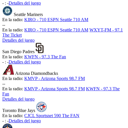
-
:
-
Detalles del juego
Seattle Mariners
En la radio:
KIRO - 710 ESPN Seattle 710 AM
-
-
En la radio:
KIRO - 710 ESPN Seattle 710 AM
WXYT-FM - 97.1
The Ticket
Detalles del juego
San Diego Padres
En la radio:
KWFN - 97.3 The Fan
-
:
-
Detalles del juego
Arizona Diamondbacks
En la radio:
KMVP - Arizona Sports 98.7 FM
-
-
En la radio:
KMVP - Arizona Sports 98.7 FM
KWFN - 97.3 The
Fan
Detalles del juego
Toronto Blue Jays
En la radio:
CJCL Sportsnet 590 The FAN
-
:
-
Detalles del juego