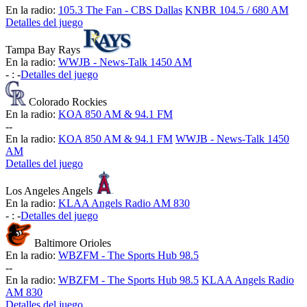
En la radio:
105.3 The Fan - CBS Dallas
KNBR 104.5 / 680 AM
Detalles del juego
Tampa Bay Rays
En la radio:
WWJB - News-Talk 1450 AM
-
:
-
Detalles del juego
Colorado Rockies
En la radio:
KOA 850 AM & 94.1 FM
-
-
En la radio:
KOA 850 AM & 94.1 FM
WWJB - News-Talk 1450
AM
Detalles del juego
Los Angeles Angels
En la radio:
KLAA Angels Radio AM 830
-
:
-
Detalles del juego
Baltimore Orioles
En la radio:
WBZFM - The Sports Hub 98.5
-
-
En la radio:
WBZFM - The Sports Hub 98.5
KLAA Angels Radio
AM 830
Detalles del juego