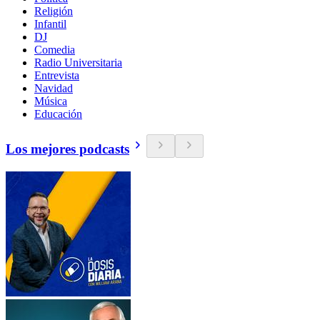
Religión
Infantil
DJ
Comedia
Radio Universitaria
Entrevista
Navidad
Música
Educación
Los mejores podcasts