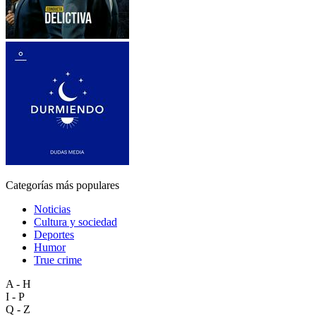
Categorías más populares
Noticias
Cultura y sociedad
Deportes
Humor
True crime
A - H
I - P
Q - Z