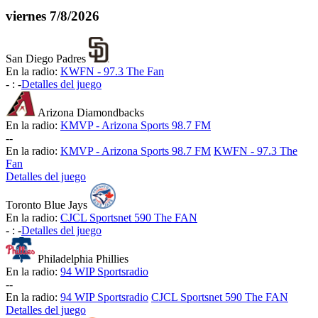
viernes
7/8/2026
San Diego Padres
En la radio:
KWFN - 97.3 The Fan
-
:
-
Detalles del juego
Arizona Diamondbacks
En la radio:
KMVP - Arizona Sports 98.7 FM
-
-
En la radio:
KMVP - Arizona Sports 98.7 FM
KWFN - 97.3 The
Fan
Detalles del juego
Toronto Blue Jays
En la radio:
CJCL Sportsnet 590 The FAN
-
:
-
Detalles del juego
Philadelphia Phillies
En la radio:
94 WIP Sportsradio
-
-
En la radio:
94 WIP Sportsradio
CJCL Sportsnet 590 The FAN
Detalles del juego