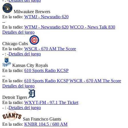
-
:
-
Detalles del juego
Milwaukee Brewers
En la radio:
WTMJ - Newsradio 620
-
-
En la radio:
WTMJ - Newsradio 620
WCCO - News Talk 830
Detalles del juego
Chicago Cubs
En la radio:
WSCR - 670 AM The Score
-
:
-
Detalles del juego
Kansas City Royals
En la radio:
610 Sports Radio KCSP
-
-
En la radio:
610 Sports Radio KCSP
WSCR - 670 AM The Score
Detalles del juego
Detroit Tigers
En la radio:
WXYT-FM - 97.1 The Ticket
-
:
-
Detalles del juego
San Francisco Giants
En la radio:
KNBR 104.5 / 680 AM