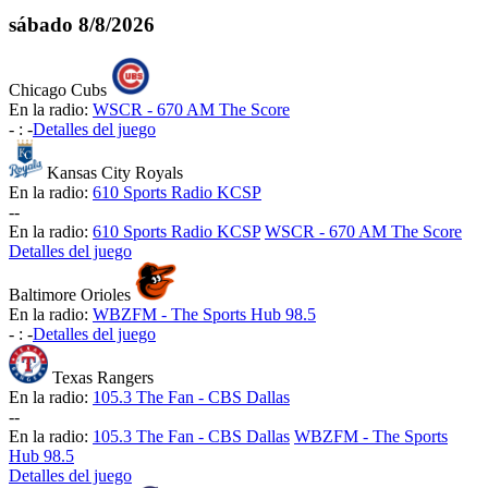
sábado
8/8/2026
Chicago Cubs
En la radio:
WSCR - 670 AM The Score
-
:
-
Detalles del juego
Kansas City Royals
En la radio:
610 Sports Radio KCSP
-
-
En la radio:
610 Sports Radio KCSP
WSCR - 670 AM The Score
Detalles del juego
Baltimore Orioles
En la radio:
WBZFM - The Sports Hub 98.5
-
:
-
Detalles del juego
Texas Rangers
En la radio:
105.3 The Fan - CBS Dallas
-
-
En la radio:
105.3 The Fan - CBS Dallas
WBZFM - The Sports
Hub 98.5
Detalles del juego