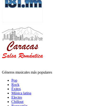
Géneros musicales más populares
Pop
Rock
Éxitos
Música latina
Electro
Chillout
Reggaetón