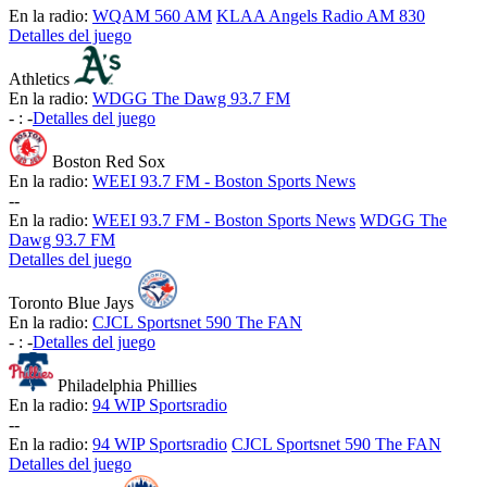
En la radio:
WQAM 560 AM
KLAA Angels Radio AM 830
Detalles del juego
Athletics
En la radio:
WDGG The Dawg 93.7 FM
-
:
-
Detalles del juego
Boston Red Sox
En la radio:
WEEI 93.7 FM - Boston Sports News
-
-
En la radio:
WEEI 93.7 FM - Boston Sports News
WDGG The
Dawg 93.7 FM
Detalles del juego
Toronto Blue Jays
En la radio:
CJCL Sportsnet 590 The FAN
-
:
-
Detalles del juego
Philadelphia Phillies
En la radio:
94 WIP Sportsradio
-
-
En la radio:
94 WIP Sportsradio
CJCL Sportsnet 590 The FAN
Detalles del juego