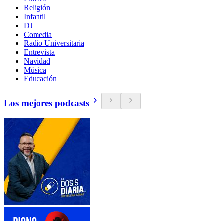
Religión
Infantil
DJ
Comedia
Radio Universitaria
Entrevista
Navidad
Música
Educación
Los mejores podcasts