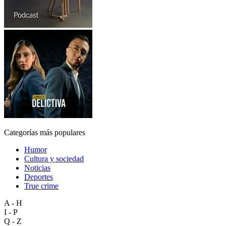
Categorías más populares
Humor
Cultura y sociedad
Noticias
Deportes
True crime
A - H
I - P
Q - Z