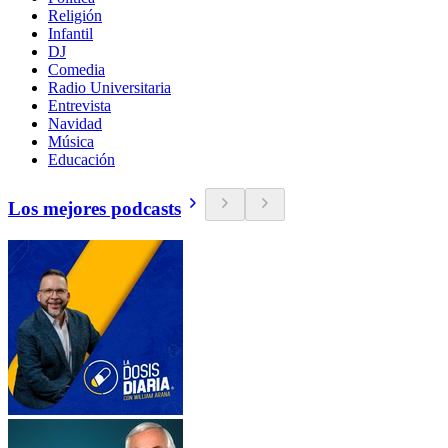
Religión
Infantil
DJ
Comedia
Radio Universitaria
Entrevista
Navidad
Música
Educación
Los mejores podcasts