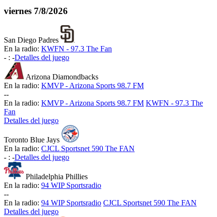
viernes
7/8/2026
San Diego Padres
En la radio:
KWFN - 97.3 The Fan
-
:
-
Detalles del juego
Arizona Diamondbacks
En la radio:
KMVP - Arizona Sports 98.7 FM
-
-
En la radio:
KMVP - Arizona Sports 98.7 FM
KWFN - 97.3 The
Fan
Detalles del juego
Toronto Blue Jays
En la radio:
CJCL Sportsnet 590 The FAN
-
:
-
Detalles del juego
Philadelphia Phillies
En la radio:
94 WIP Sportsradio
-
-
En la radio:
94 WIP Sportsradio
CJCL Sportsnet 590 The FAN
Detalles del juego