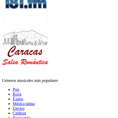
Géneros musicales más populares
Pop
Rock
Éxitos
Música latina
Electro
Chillout
Reggaetón