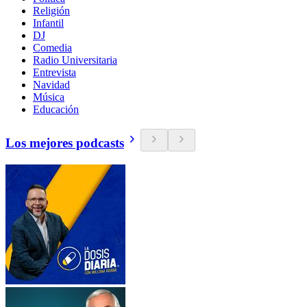
Religión
Infantil
DJ
Comedia
Radio Universitaria
Entrevista
Navidad
Música
Educación
Los mejores podcasts