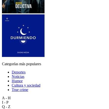
Categorías más populares
Deportes
Noticias
Humor
Cultura y sociedad
True crime
A - H
I - P
Q - Z