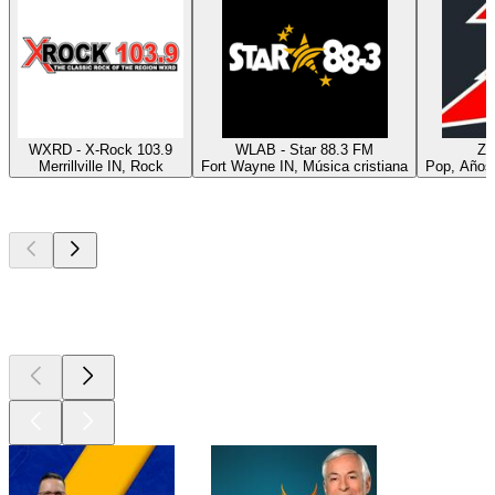
WXRD - X-Rock 103.9
WLAB - Star 88.3 FM
Z 
Merrillville IN, Rock
Fort Wayne IN, Música cristiana
Pop, Años 
Los mejores
podcasts
Los mejores
podcasts
Los mejores
podcasts