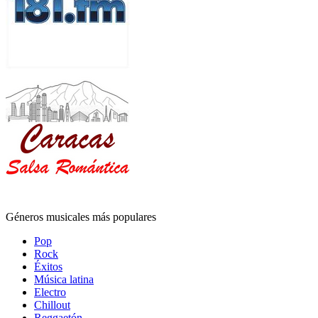
Géneros musicales más populares
Pop
Rock
Éxitos
Música latina
Electro
Chillout
Reggaetón