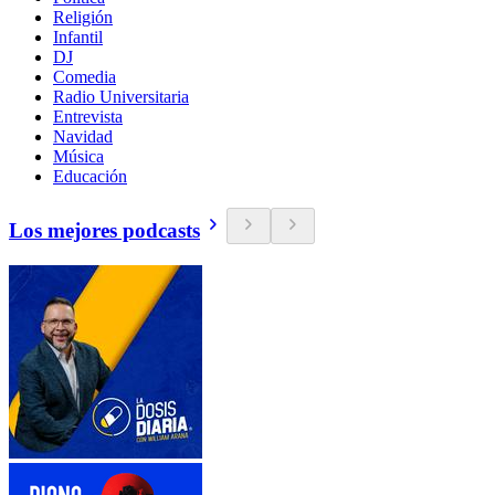
Religión
Infantil
DJ
Comedia
Radio Universitaria
Entrevista
Navidad
Música
Educación
Los mejores podcasts