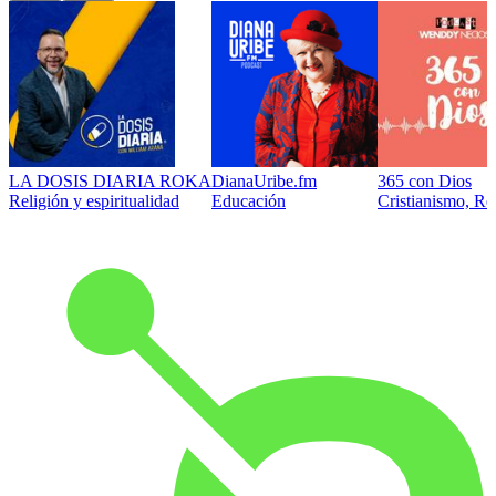
LA DOSIS DIARIA ROKA
DianaUribe.fm
365 con Dios
Religión y espiritualidad
Educación
Cristianismo, Rel