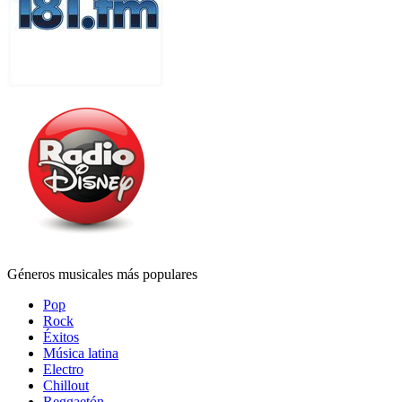
Géneros musicales más populares
Pop
Rock
Éxitos
Música latina
Electro
Chillout
Reggaetón