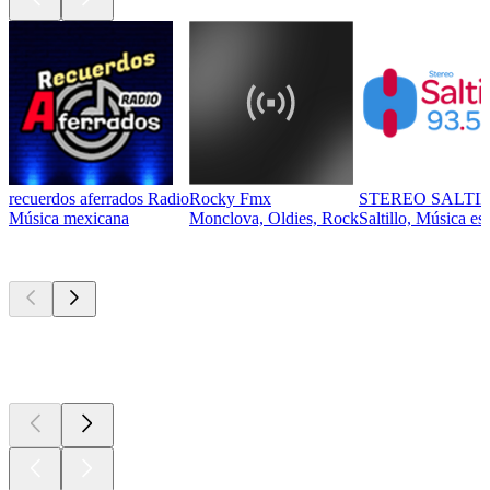
recuerdos aferrados Radio
Rocky Fmx
STEREO SALTIL
Música mexicana
Monclova, Oldies, Rock
Saltillo, Música es
Los mejores
podcasts
Los mejores
podcasts
Los mejores
podcasts