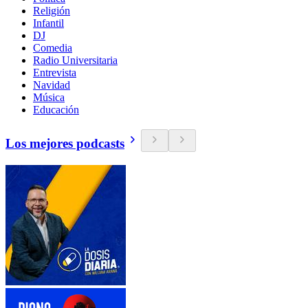
Religión
Infantil
DJ
Comedia
Radio Universitaria
Entrevista
Navidad
Música
Educación
Los mejores podcasts