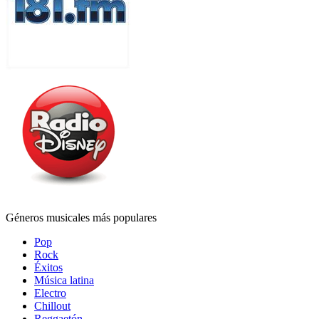
Géneros musicales más populares
Pop
Rock
Éxitos
Música latina
Electro
Chillout
Reggaetón