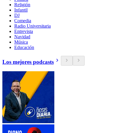
Religión
Infantil
DJ
Comedia
Radio Universitaria
Entrevista
Navidad
Música
Educación
Los mejores podcasts