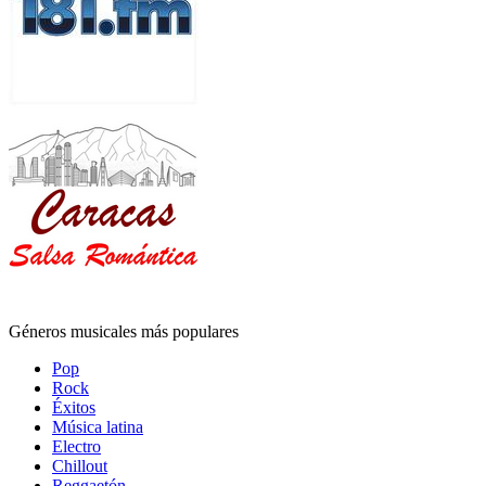
Géneros musicales más populares
Pop
Rock
Éxitos
Música latina
Electro
Chillout
Reggaetón