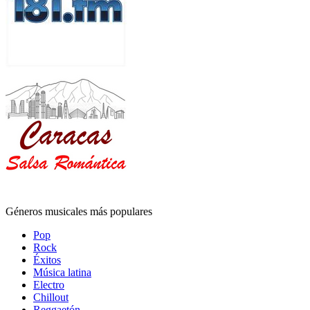
Géneros musicales más populares
Pop
Rock
Éxitos
Música latina
Electro
Chillout
Reggaetón