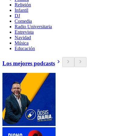
Religión
Infantil
DJ
Comedia
Radio Universitaria
Entrevista
Navidad
Música
Educación
Los mejores podcasts