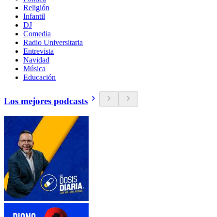
Religión
Infantil
DJ
Comedia
Radio Universitaria
Entrevista
Navidad
Música
Educación
Los mejores podcasts