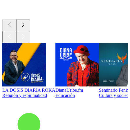
Los mejores
podcasts
LA DOSIS DIARIA ROKA
DianaUribe.fm
Seminario Fenix 
Religión y espiritualidad
Educación
Cultura y socied