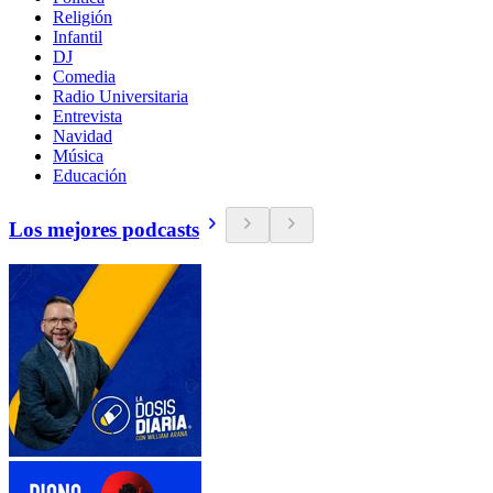
Religión
Infantil
DJ
Comedia
Radio Universitaria
Entrevista
Navidad
Música
Educación
Los mejores podcasts