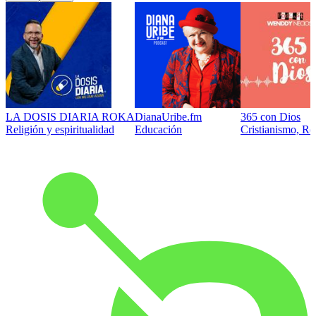
LA DOSIS DIARIA ROKA
DianaUribe.fm
365 con Dios
Religión y espiritualidad
Educación
Cristianismo, Rel