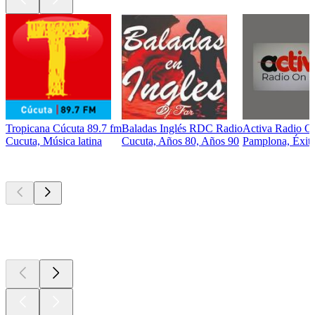
Tropicana Cúcuta 89.7 fm
Baladas Inglés RDC Radio
Activa Radio O
Cucuta, Música latina
Cucuta, Años 80, Años 90
Pamplona, Éxit
Los mejores
podcasts
Los mejores
podcasts
Los mejores
podcasts