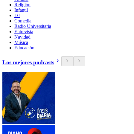
Religión
Infantil
DJ
Comedia
Radio Universitaria
Entrevista
Navidad
Música
Educación
Los mejores podcasts