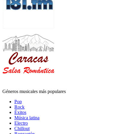
Géneros musicales más populares
Pop
Rock
Éxitos
Música latina
Electro
Chillout
Reggaetón