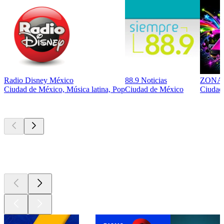
Radio Disney México
88.9 Noticias
ZONA 
Ciudad de México, Música latina, Pop
Ciudad de México
Ciudad 
Los mejores
podcasts
Los mejores
podcasts
Los mejores
podcasts