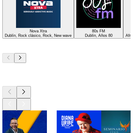
Nova Xtra
80s FM
Dublín, Rock clásico, Rock, New wave
Dublín, Años 80
Afro
Los mejores
podcasts
Los mejores
podcasts
Los mejores
podcasts