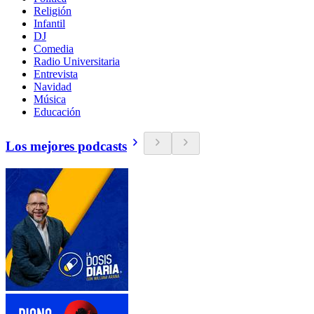
Religión
Infantil
DJ
Comedia
Radio Universitaria
Entrevista
Navidad
Música
Educación
Los mejores podcasts