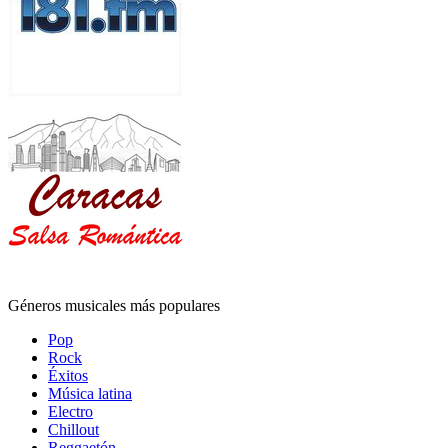
Géneros musicales más populares
Pop
Rock
Éxitos
Música latina
Electro
Chillout
Reggaetón