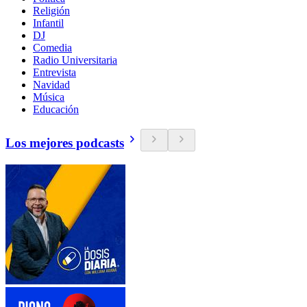
Religión
Infantil
DJ
Comedia
Radio Universitaria
Entrevista
Navidad
Música
Educación
Los mejores podcasts