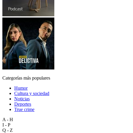
Categorías más populares
Humor
Cultura y sociedad
Noticias
Deportes
True crime
A - H
I - P
Q - Z