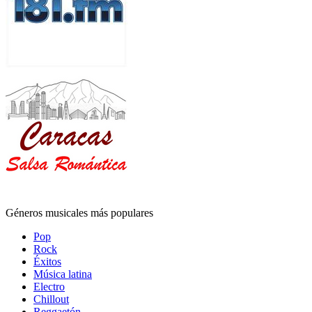
Géneros musicales más populares
Pop
Rock
Éxitos
Música latina
Electro
Chillout
Reggaetón