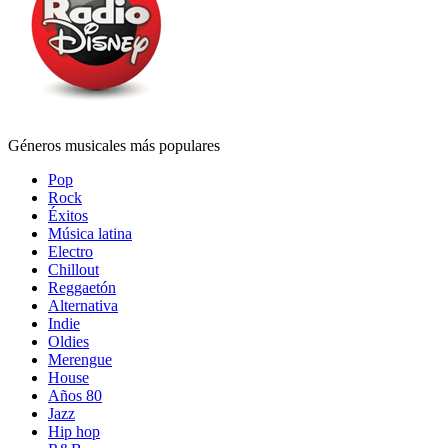
Géneros musicales más populares
Pop
Rock
Éxitos
Música latina
Electro
Chillout
Reggaetón
Alternativa
Indie
Oldies
Merengue
House
Años 80
Jazz
Hip hop