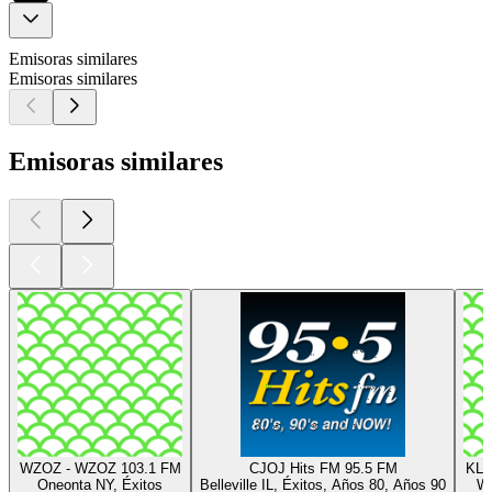
Emisoras similares
Emisoras similares
Emisoras similares
WZOZ - WZOZ 103.1 FM
CJOJ Hits FM 95.5 FM
KLZ
Oneonta NY, Éxitos
Belleville IL, Éxitos, Años 80, Años 90
Wa