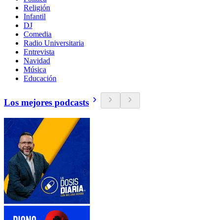
Religión
Infantil
DJ
Comedia
Radio Universitaria
Entrevista
Navidad
Música
Educación
Los mejores podcasts