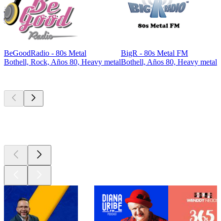
BeGoodRadio - 80s Metal
BigR - 80s Metal FM
Bothell, Rock, Años 80, Heavy metal
Bothell, Años 80, Heavy metal
Los mejores
podcasts
Los mejores
podcasts
Los mejores
podcasts