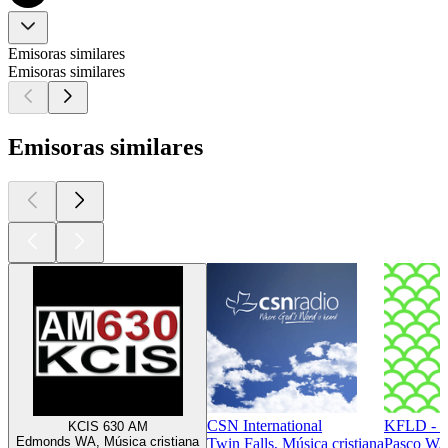
Emisoras similares
Emisoras similares
Emisoras similares
CSN International
KFLD - N
KCIS 630 AM
Edmonds WA, Música cristiana
Twin Falls, Música cristiana
Pasco WA