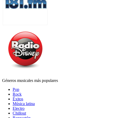
Géneros musicales más populares
Pop
Rock
Éxitos
Música latina
Electro
Chillout
Reggaetón