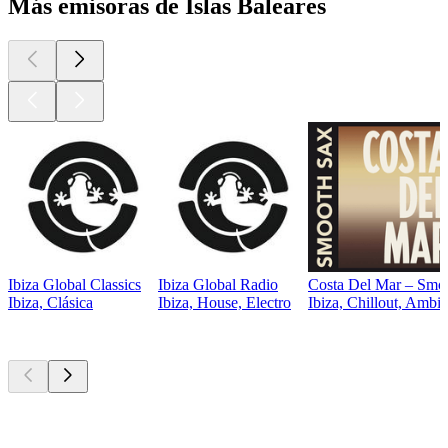
Más emisoras de Islas Baleares
Ibiza Global Classics
Ibiza Global Radio
Costa Del Mar – Smoo
Ibiza, Clásica
Ibiza, House, Electro
Ibiza, Chillout, Ambie
Los mejores
podcasts
Los mejores
podcasts
Los mejores
podcasts