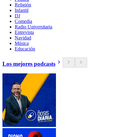
Religión
Infantil
DJ
Comedia
Radio Universitaria
Entrevista
Navidad
Música
Educación
Los mejores podcasts