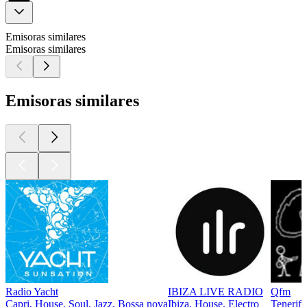
Emisoras similares
Emisoras similares
Emisoras similares
Radio Yacht
IBIZA LIVE RADIO
Qfm
Capri, House, Soul, Jazz, Bossa nova
Ibiza, House, Electro
Tenerife