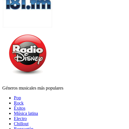
Géneros musicales más populares
Pop
Rock
Éxitos
Música latina
Electro
Chillout
Reggaetón