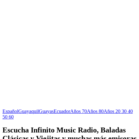
Español
Guayaquil
Guayas
Ecuador
Años 70
Años 80
Años 20 30 40
50 60
Escucha Infinito Music Radio, Baladas
Clásicas y Viejitas y muchas más emisoras