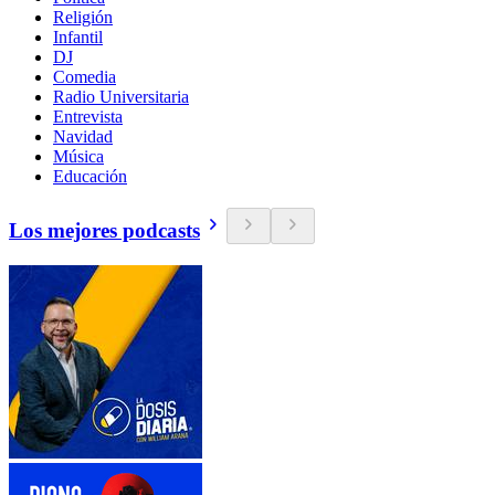
Religión
Infantil
DJ
Comedia
Radio Universitaria
Entrevista
Navidad
Música
Educación
Los mejores podcasts