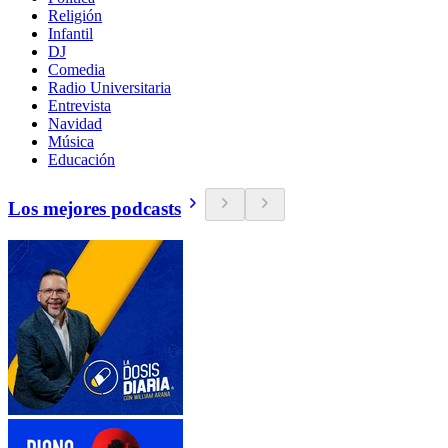
Religión
Infantil
DJ
Comedia
Radio Universitaria
Entrevista
Navidad
Música
Educación
Los mejores podcasts