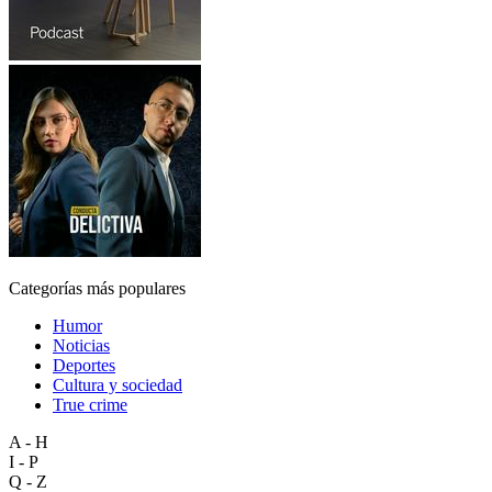
Categorías más populares
Humor
Noticias
Deportes
Cultura y sociedad
True crime
A - H
I - P
Q - Z