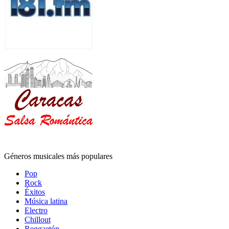
Géneros musicales más populares
Pop
Rock
Éxitos
Música latina
Electro
Chillout
Reggaetón