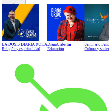
LA DOSIS DIARIA ROKA
DianaUribe.fm
Seminario Fenix 
Religión y espiritualidad
Educación
Cultura y socied