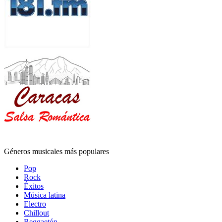
Géneros musicales más populares
Pop
Rock
Éxitos
Música latina
Electro
Chillout
Reggaetón